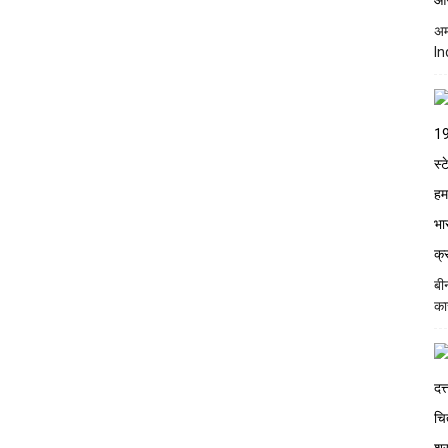
अम
In
बी
का