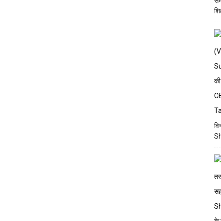
सै
शि
वि
Sh