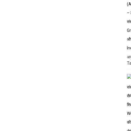
अन
Ta