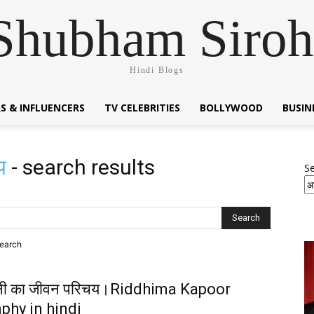
Shubham Siroh
Hindi Blogs
S & INFLUENCERS
TV CELEBRITIES
BOLLYWOOD
BUSI
चय
-
search results
S
search
साहनी का जीवन परिचय।Riddhima Kapoor
phy in hindi