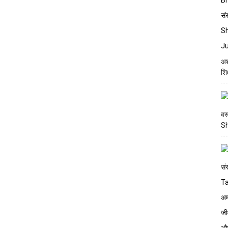
अश
शि
वर
S