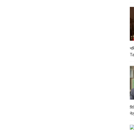
नम
Ta
रि
ने