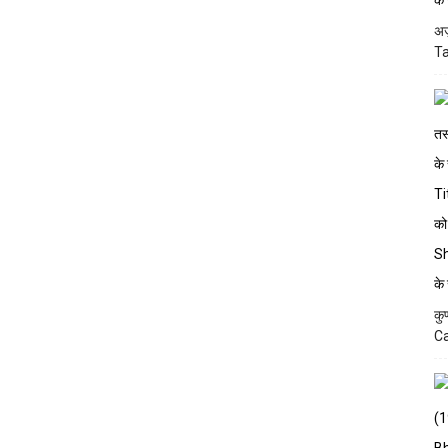
अज
Ta
कु
Ca