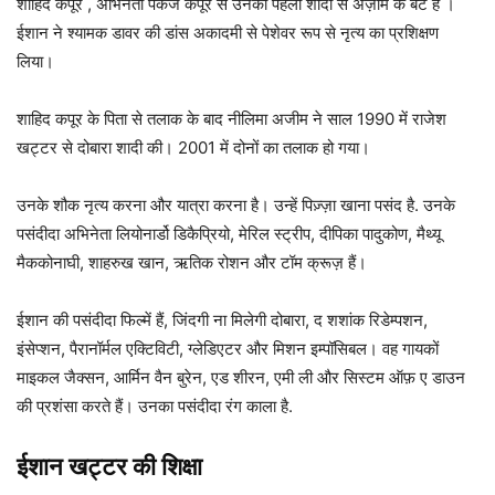
शाहिद कपूर , अभिनेता पंकज कपूर से उनकी पहली शादी से अज़ीम के बेटे हैं ।
ईशान ने श्यामक डावर की डांस अकादमी से पेशेवर रूप से नृत्य का प्रशिक्षण
लिया।
शाहिद कपूर के पिता से तलाक के बाद नीलिमा अजीम ने साल 1990 में राजेश
खट्टर से दोबारा शादी की। 2001 में दोनों का तलाक हो गया।
उनके शौक नृत्य करना और यात्रा करना है। उन्हें पिज़्ज़ा खाना पसंद है. उनके
पसंदीदा अभिनेता लियोनार्डो डिकैप्रियो, मेरिल स्ट्रीप, दीपिका पादुकोण, मैथ्यू
मैककोनाघी, शाहरुख खान, ऋतिक रोशन और टॉम क्रूज़ हैं।
ईशान की पसंदीदा फिल्में हैं, जिंदगी ना मिलेगी दोबारा, द शशांक रिडेम्पशन,
इंसेप्शन, पैरानॉर्मल एक्टिविटी, ग्लेडिएटर और मिशन इम्पॉसिबल। वह गायकों
माइकल जैक्सन, आर्मिन वैन बुरेन, एड शीरन, एमी ली और सिस्टम ऑफ़ ए डाउन
की प्रशंसा करते हैं। उनका पसंदीदा रंग काला है.
ईशान खट्टर की शिक्षा