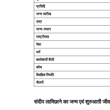
प्रसिद्दि
जन्म
तारीख
उम्र
जन्म-स्थान
राष्ट्रीयता
पेशा
धर्म
बल्लेबाजी शैली
कोच
वैवाहिक स्थिति
सैलरी
संदीप लामिछाने का जन्म एवं शुरुआती ज