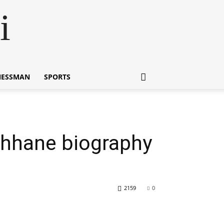
i
NESSMAN
SPORTS
ichhane biography
2159
0