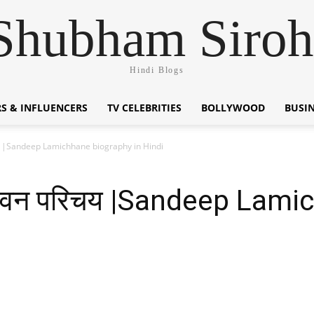
Shubham Siroh
Hindi Blogs
S & INFLUENCERS
TV CELEBRITIES
BOLLYWOOD
BUSI
रिचय |Sandeep Lamichhane biography in Hindi
ा जीवन परिचय |Sandeep Lam