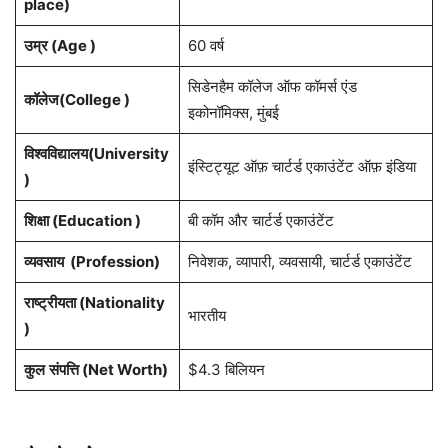
place)
उम्र (Age )
60 वर्ष
सिडेनहैम कॉलेज ऑफ कॉमर्स एंड
कॉलेज(College )
इकोनॉमिक्स, मुंबई
विश्वविद्यालय(University
इंस्टिट्यूट ऑफ़ चार्टर्ड एकाउंटेंट ऑफ़ इंडिया
)
शिक्षा (Education )
बी कॉम और चार्टर्ड एकाउंटेंट
व्यवसाय (Profession)
निवेशक, व्यापारी, व्यवसायी, चार्टर्ड एकाउंटेंट
राष्ट्रीयता (Nationality
भारतीय
)
कुल
संपत्ति (Net Worth)
$4.3 बिलियन