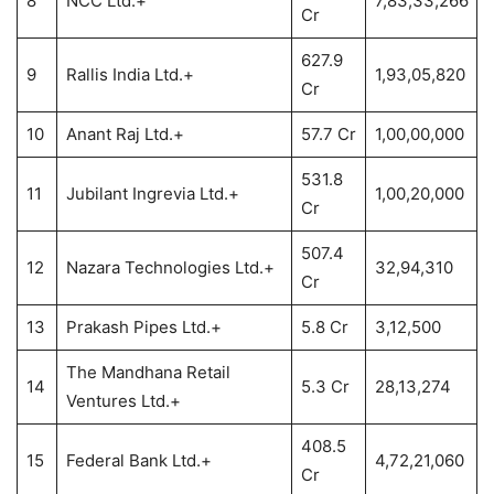
8
NCC Ltd.+
7,83,33,266
Cr
627.9
9
Rallis India Ltd.+
1,93,05,820
Cr
10
Anant Raj Ltd.+
57.7 Cr
1,00,00,000
531.8
11
Jubilant Ingrevia Ltd.+
1,00,20,000
Cr
507.4
12
Nazara Technologies Ltd.+
32,94,310
Cr
13
Prakash Pipes Ltd.+
5.8 Cr
3,12,500
The Mandhana Retail
14
5.3 Cr
28,13,274
Ventures Ltd.+
408.5
15
Federal Bank Ltd.+
4,72,21,060
Cr