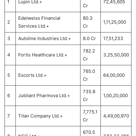
1
Lupin Ltd.+
72,45,605
Cr
Edelweiss Financial
80.3
2
1,11,25,000
Services Ltd.+
Cr
3
Autoline Industries Ltd.+
8.0 Cr
17,51,233
782.2
4
Fortis Healthcare Ltd.+
3,25,50,000
Cr
765.0
5
Escorts Ltd.+
64,00,000
Cr
735.8
6
Jubilant Pharmova Ltd.+
1,00,20,000
Cr
7,775.1
7
Titan Company Ltd.+
4,49,00,970
Cr
670.5