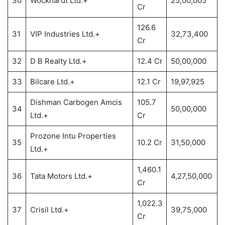
30
Wockhardt Ltd.+
25,00,005
Cr
126.6
31
VIP Industries Ltd.+
32,73,400
Cr
32
D B Realty Ltd.+
12.4 Cr
50,00,000
33
Bilcare Ltd.+
12.1 Cr
19,97,925
Dishman Carbogen Amcis
105.7
34
50,00,000
Ltd.+
Cr
Prozone Intu Properties
35
10.2 Cr
31,50,000
Ltd.+
1,460.1
36
Tata Motors Ltd.+
4,27,50,000
Cr
1,022.3
37
Crisil Ltd.+
39,75,000
Cr