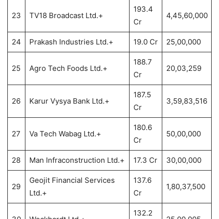
193.4
23
TV18 Broadcast Ltd.+
4,45,60,000
Cr
24
Prakash Industries Ltd.+
19.0 Cr
25,00,000
188.7
25
Agro Tech Foods Ltd.+
20,03,259
Cr
187.5
26
Karur Vysya Bank Ltd.+
3,59,83,516
Cr
180.6
27
Va Tech Wabag Ltd.+
50,00,000
Cr
28
Man Infraconstruction Ltd.+
17.3 Cr
30,00,000
Geojit Financial Services
137.6
29
1,80,37,500
Ltd.+
Cr
132.2