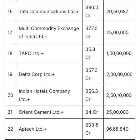
380.0
16
Tata Communications Ltd.+
29,50,687
Cr
Multi Commodity Exchange
377.0
17
25,00,000
of India Ltd.+
Cr
36.3
18
TARC Ltd.+
1,00,00,000
Cr
357.3
19
Delta Corp Ltd.+
2,00,00,000
Cr
Indian Hotels Company
356.3
20
2,50,10,000
Ltd.+
Cr
21
Orient Cement Ltd.+
34 Cr
25,00,000
233.8
22
Aptech Ltd.+
96,68,840
Cr