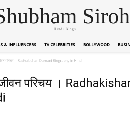
Shubham Siroh
Hindi Blogs
S & INFLUENCERS
TV CELEBRITIES
BOLLYWOOD
BUSI
 जीवन परिचय । Radhakishan Damani Biography in Hindi
ा जीवन परिचय । Radhakish
di