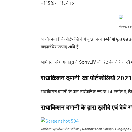
+115% का रिटर्न दिया।
वीएसटी इंडस्
आरके दमानी के पोर्टफोलियो में कुछ अन्य कंपनियां फूड एंड इन्
माइक्रोवेव उत्पाद आदि हैं।
अभिनेता परेश गनात्रा ने SonyLIV की हिट वेब सीरीज़ स्कै
राधाकिशन दमानी
का पोर्टफोलियो
202
राधाकिशन दमानी के पास सार्वजनिक रूप से 14 स्टॉक हैं, ज
राधाकिशन दमानी के द्वारा ख़रीदे एवं बेच
राधाकिशन दमानी का जीवन परिचय । Radhakishan Damani Biography 