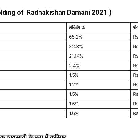
holding of
Radhakishan Damani
2021 )
होल्डिंग
%
शेय
65.2%
Rs
32.3%
Rs
21.14%
Rs
2.4%
Rs
1.5%
Rs
1.2%
Rs
1.5%
R
1.5%
Rs
1.6%
Rs
क व्यवसायी के रूप में करियर