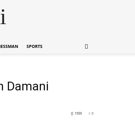
i
NESSMAN
SPORTS
an Damani
1555
0