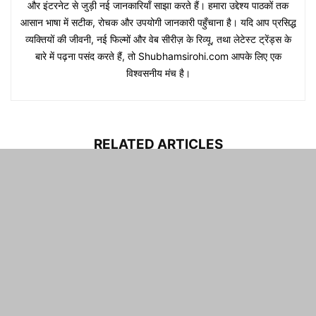
नमस्कार! मैं शुभम सिरोही हूँ और Shubhamsirohi.com का संस्थापक, लेखक
और संपादक हूँ। इस ब्लॉग पर हम हिंदी में Biography, Web Series
Reviews, Movie Reviews, Trending Topics, खेल, इतिहास, मनोरंजन
और इंटरनेट से जुड़ी नई जानकारियाँ साझा करते हैं। हमारा उद्देश्य पाठकों तक
आसान भाषा में सटीक, रोचक और उपयोगी जानकारी पहुँचाना है। यदि आप प्रसिद्ध
व्यक्तियों की जीवनी, नई फिल्मों और वेब सीरीज़ के रिव्यू, तथा लेटेस्ट ट्रेंड्स के
बारे में पढ़ना पसंद करते हैं, तो Shubhamsirohi.com आपके लिए एक
विश्वसनीय मंच है।
RELATED ARTICLES
Ajay Devgn Biography in Hindi
(2026): अजय देवगन का जीवन परिचय,...
Shubham Sirohi
-
13/06/2026