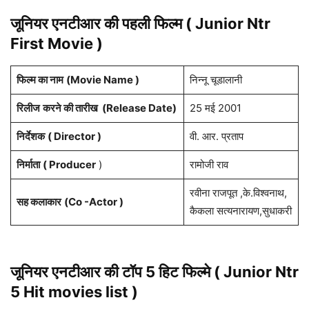
इसके बाद उन्होंने वीवी विनायक के निर्देशन में बनी पहली फिल्म आदी में अभिनय
किया, यह फिल्म 2002 में सबसे ज्यादा कमाई करने वाली फिल्म थी।
जूनियर एनटीआर की पहली फिल्म ( Junior Ntr
First Movie )
फिल्म का नाम
(Movie Name )
निन्नू चूडालानी
रिलीज
करने की तारीख (Release Date)
25 मई 2001
निर्देशक
( Director )
वी. आर. प्रताप
निर्माता
( Producer
)
रामोजी राव
रवीना राजपूत ,के.विश्वनाथ,
सह कलाकार
(Co -Actor )
कैकला सत्यनारायण,सुधाकरी