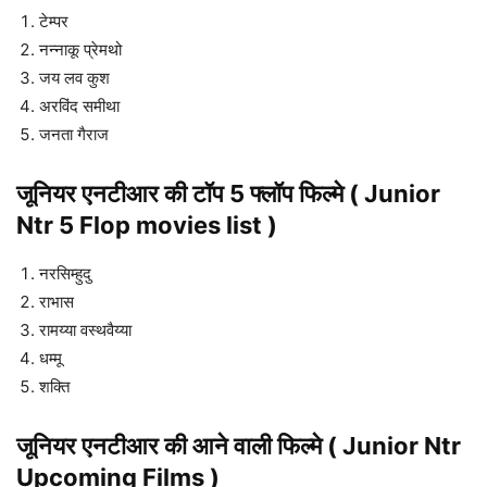
जूनियर एनटीआर
की टॉप 5 हिट फिल्मे ( Junior Ntr
5 Hit movies list )
टेम्पर
नन्नाकू प्रेमथो
जय लव कुश
अरविंद समीथा
जनता गैराज
जूनियर एनटीआर
की टॉप 5 फ्लॉप फिल्मे ( Junior
Ntr 5 Flop movies list )
नरसिम्हुदु
राभास
रामय्या वस्थवैय्या
धम्मू
शक्ति