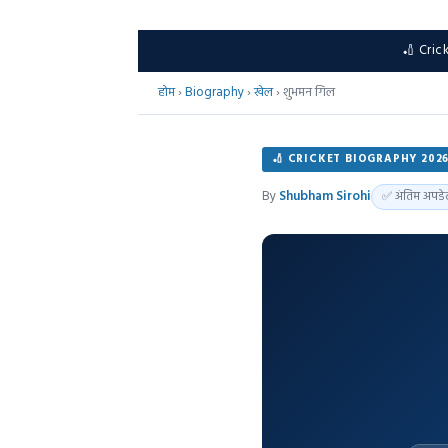
🏏 Cric
होम
›
Biography
›
खेल
›
शुभमन गिल
🏏 CRICKET BIOGRAPHY 202
By
Shubham Sirohi
✅ अंतिम अपडे