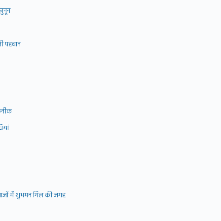
जुनून
ली पहचान
कनीक
ियां
जों में शुभमन गिल की जगह