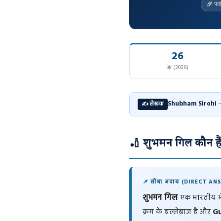
🌾 फाज
26
उम्र (2026)
Shubham Sirohi
—
✍️ लेखक
🏏 शुभमन गिल कौन है
📌 सीधा जवाब (DIRECT AN
शुभमन गिल
एक भारतीय अंतर्
क्रम के बल्लेबाज हैं और
Gu