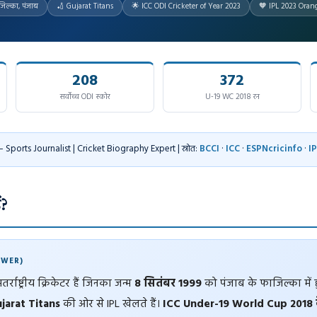
िल्का, पंजाब
🏏 Gujarat Titans
🌟 ICC ODI Cricketer of Year 2023
🧡 IPL 2023 Oran
208
372
सर्वोच्च ODI स्कोर
U-19 WC 2018 रन
 Sports Journalist | Cricket Biography Expert | स्रोत:
BCCI
·
ICC
·
ESPNcricinfo
·
IP
ं?
SWER)
राष्ट्रीय क्रिकेटर हैं जिनका जन्म
8 सितंबर 1999
को पंजाब के फाजिल्का में ह
jarat Titans
की ओर से IPL खेलते हैं।
ICC Under-19 World Cup 2018 क