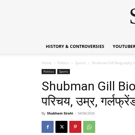
HISTORY & CONTROVERSIES
YOUTUBER
Home
Politics
Sports
Shubman Gill Biography in H
Politics
Sports
Shubman Gill Biog
परिचय, उम्र, गर्लफ्रे
By
Shubham Sirohi
-
04/06/2026