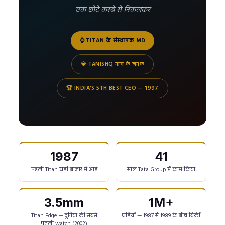
एक छोटे कस्बे से निकलकर
⌚ TITAN के संस्थापक MD
💎 TANISHQ नाम के जनक
🏆 INDIA’S 5TH BEST CEO — 1997
1987
41
पहली Titan घड़ी बाज़ार में आई
साल Tata Group में काम किया
3.5mm
1M+
Titan Edge — दुनिया की सबसे
घड़ियाँ — 1987 से 1989 के बीच बिकीं
पतली watch (2002)