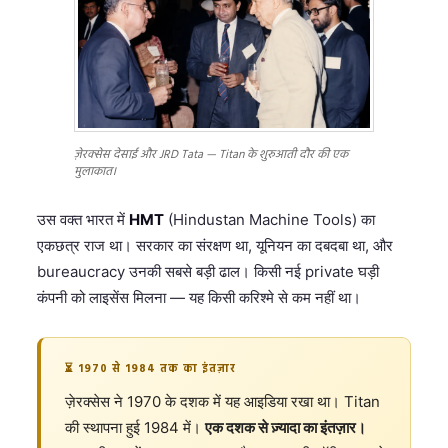
ज़ेरक्सेस देसाई और JRD Tata — Titan के शुरुआती दौर की एक
मुलाकात।
उस वक्त भारत में
HMT
(Hindustan Machine Tools) का
एकछत्र राज था। सरकार का संरक्षण था, यूनियन का दबदबा था, और
bureaucracy उनकी सबसे बड़ी ढाल। किसी नई private घड़ी
कंपनी को लाइसेंस मिलना — यह किसी करिश्मे से कम नहीं था।
⏳ 1970 से 1984 तक का इंतज़ार
ज़ेरक्सेस ने 1970 के दशक में यह आइडिया रखा था। Titan
की स्थापना हुई 1984 में।
एक दशक से ज़्यादा का इंतज़ार।