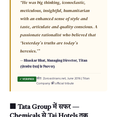
“He was big thinking, iconoclastic,
meticulous, insightful, humanitarian
with an enhanced sense of style and
taste, articulate and quality conscious. A
passionate rationalist who believed that
‘Yesterday’s truths are today’s
heresies.'”
— Bhaskar Bhat, Managing Director, Titan
(ज़ेरक्सेस देसाई के निधन पर)
स्रोत: Zoroastrians.net, June 2016 | Titan
✓ VERIFIED
Company की official tribute
🏢 Tata Group में सफर —
Chemicals से Taj Hotels तक