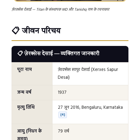
ज़ेरक्सेस देसाई — Titan के संस्थापक MD और Tanishq नाम के रचनाकार
📋 जीवन परिचय
📋 ज़ेरक्सेस देसाई — व्यक्तिगत जानकारी
पूरा नाम
ज़ेरक्सेस सापुर देसाई (Xerxes Sapur
Desai)
जन्म वर्ष
1937
मृत्यु तिथि
27 जून 2016, Bengaluru, Karnataka
[4]
आयु (निधन के
79 वर्ष
समय)