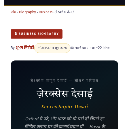
होम
›
Biography
›
Business
›
ज़ेरक्सेस देसाई
⌚ BUSINESS BIOGRAPHY
By
शुभम सिरोही
📖 पढ़ने का समय: ~22 मिनट
✅ अपडेट: 11 जून 2026
ज़ेरक्सेस सापुर देसाई — जीवन परिचय
ज़ेरक्सेस देसाई
Xerxes Sapur Desai
Oxford में पढ़े, और भारत को वो घड़ी दी जिसने हर
मिडिल-क्लास घर की कलाई बदल दी — Hosur के