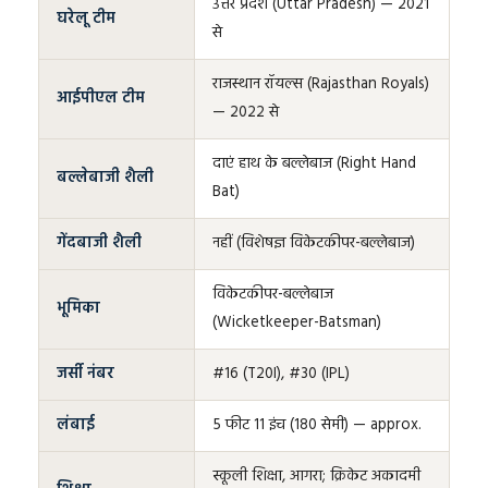
उत्तर प्रदेश (Uttar Pradesh) — 2021
घरेलू टीम
से
राजस्थान रॉयल्स (Rajasthan Royals)
आईपीएल टीम
— 2022 से
दाएं हाथ के बल्लेबाज (Right Hand
बल्लेबाजी शैली
Bat)
गेंदबाजी शैली
नहीं (विशेषज्ञ विकेटकीपर-बल्लेबाज)
विकेटकीपर-बल्लेबाज
भूमिका
(Wicketkeeper-Batsman)
जर्सी नंबर
#16 (T20I), #30 (IPL)
लंबाई
5 फीट 11 इंच (180 सेमी) — approx.
स्कूली शिक्षा, आगरा; क्रिकेट अकादमी