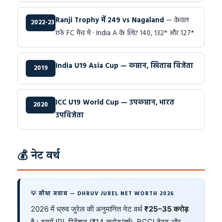
Ranji Trophy में 249 vs Nagaland
— केवल
2022-23
छठे FC मैच में · India A के लिए 140, 132* और 127*
India U19 Asia Cup — कप्तान, खिताब विजेता
2019
ICC U19 World Cup — उपकप्तान, भारत
2020
उपविजेता
💰 नेट वर्थ
💡 सीधा जवाब — DHRUV JUREL NET WORTH 2026
2026 में ध्रुव जुरेल की अनुमानित नेट वर्थ
₹25–35 करोड़
है। इसमें IPL रिटेंशन (₹14 करोड़/वर्ष), BCCI टेस्ट और