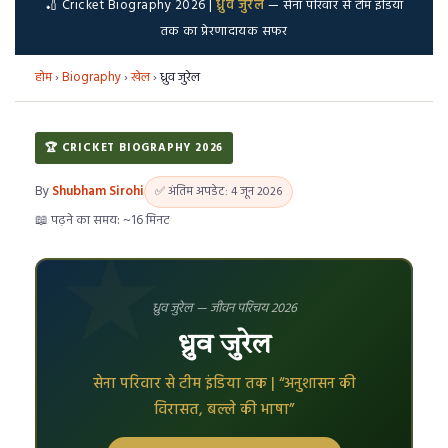
🏏 Cricket Biography 2026 |
ध्रुव जुरेल
— सेना परिवार से टीम इंडिया
तक का प्रेरणादायक सफर
होम
›
Biography
›
खेल
›
ध्रुव जुरेल
🏆 CRICKET BIOGRAPHY 2026
By
Shubham Sirohi
✅ अंतिम अपडेट: 4 जून 2026
📖 पढ़ने का समय: ~16 मिनट
ध्रुव जुरेल — जीवन परिचय 2026
ध्रुव जुरेल
सेना परिवार से टीम इंडिया तक | “अनुशासन की
विरासत, बल्ले की भाषा”