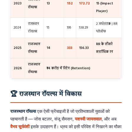
2023
13
152
172.72
15 (Impact
रॉयल्स
Player)
राजस्थान
2 अर्धशतक | RR
2024
15
195
138.29
रॉयल्स
प्लेऑफ
राजस्थान
RR के तीसरे
2025
14
333
156.33
रॉयल्स
सर्वाधिक रन
राजस्थान
2026
₹14 करोड़ में रिटेन (Retention)
रॉयल्स
🏆 राजस्थान रॉयल्स में विकास
राजस्थान रॉयल्स
एक ऐसी फ्रेंचाइजी है जो प्रतिभाशाली युवाओं को
पहचानती है — जोस बटलर, संजू सैमसन,
यशस्वी जायसवाल
, और अब
वैभव सूर्यवंशी
इसके उदाहरण हैं। ध्रुव को इसी परिवेश में निखरने का मौका