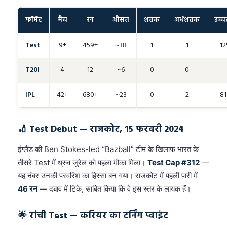
फॉर्मेट
मैच
रन
औसत
शतक
अर्धशतक
उच्
Test
9+
459+
~38
1
1
12
T20I
4
12
~6
0
0
IPL
42+
680+
~23
0
2
81
🏏 Test Debut — राजकोट, 15 फरवरी 2024
इंग्लैंड की Ben Stokes-led “Bazball” टीम के खिलाफ भारत के
तीसरे Test में ध्रुव जुरेल को पहला मौका मिला।
Test Cap #312
—
यह नंबर उनकी परवरिश का हिस्सा बन गया। राजकोट में पहली पारी में
46 रन
— दबाव में टिके, साबित किया कि वे इस स्तर के लायक हैं।
🌟 रांची Test — करियर का टर्निंग प्वाइंट