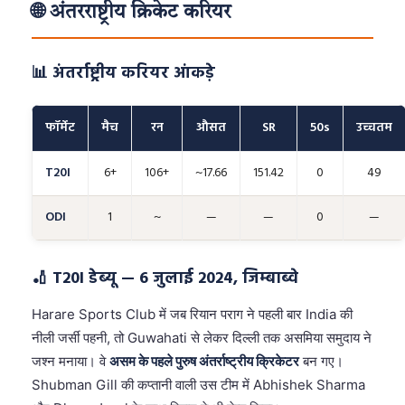
🌐 अंतरराष्ट्रीय क्रिकेट करियर
📊 अंतर्राष्ट्रीय करियर आंकड़े
फॉर्मेट
मैच
रन
औसत
SR
50s
उच्चतम
T20I
6+
106+
~17.66
151.42
0
49
ODI
1
~
—
—
0
—
🏏 T20I डेब्यू — 6 जुलाई 2024, जिम्बाब्वे
Harare Sports Club में जब रियान पराग ने पहली बार India की
नीली जर्सी पहनी, तो Guwahati से लेकर दिल्ली तक असमिया समुदाय ने
जश्न मनाया। वे
असम के पहले पुरुष अंतर्राष्ट्रीय क्रिकेटर
बन गए।
Shubman Gill की कप्तानी वाली उस टीम में Abhishek Sharma