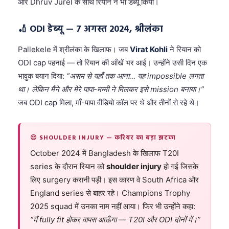
और Dhruv Jurel के साथ रियान ने भी डेब्यू किया।
🏏 ODI डेब्यू — 7 अगस्त 2024, श्रीलंका
Pallekele में श्रीलंका के खिलाफ। जब
Virat Kohli
ने रियान को
ODI cap पहनाई — तो रियान की आँखें भर आईं। उन्होंने उसी दिन एक
भावुक बयान दिया:
“असम से यहाँ तक आना… यह impossible लगता
था। लेकिन मैंने और मेरे पापा-मम्मी ने मिलकर इसे mission बनाया।”
जब ODI cap मिला, माँ-पापा वीडियो कॉल पर थे और तीनों रो रहे थे।
😔 SHOULDER INJURY — करियर का बड़ा झटका
October 2024 में Bangladesh के खिलाफ T20I
series के दौरान रियान को
shoulder injury
हो गई जिसके
लिए surgery करानी पड़ी। इस कारण वे South Africa और
England series से बाहर रहे। Champions Trophy
2025 squad में उनका नाम नहीं आया। फिर भी उन्होंने कहा:
“मैं fully fit होकर वापस आऊँगा — T20I और ODI दोनों में।”