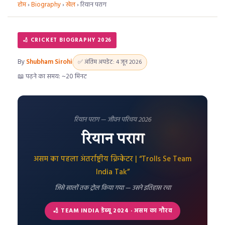
होम
›
Biography
›
खेल
›
रियान पराग
🏏 CRICKET BIOGRAPHY 2026
By
Shubham Sirohi
✅ अंतिम अपडेट: 4 जून 2026
📖 पढ़ने का समय: ~20 मिनट
रियान पराग — जीवन परिचय 2026
रियान पराग
असम का पहला अंतर्राष्ट्रीय क्रिकेटर | “Trolls Se Team
India Tak”
जिसे सालों तक ट्रोल किया गया — उसने इतिहास रचा
🏏 TEAM INDIA डेब्यू 2024 · असम का गौरव