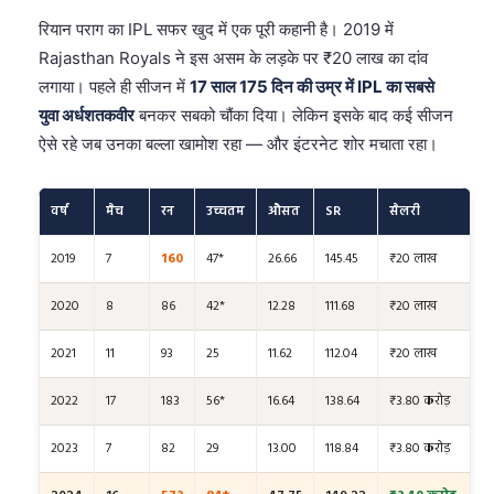
रियान पराग का IPL सफर खुद में एक पूरी कहानी है। 2019 में
Rajasthan Royals ने इस असम के लड़के पर ₹20 लाख का दांव
लगाया। पहले ही सीजन में
17 साल 175 दिन की उम्र में IPL का सबसे
युवा अर्धशतकवीर
बनकर सबको चौंका दिया। लेकिन इसके बाद कई सीजन
ऐसे रहे जब उनका बल्ला खामोश रहा — और इंटरनेट शोर मचाता रहा।
वर्ष
मैच
रन
उच्चतम
औसत
SR
सैलरी
2019
7
160
47*
26.66
145.45
₹20 लाख
2020
8
86
42*
12.28
111.68
₹20 लाख
2021
11
93
25
11.62
112.04
₹20 लाख
2022
17
183
56*
16.64
138.64
₹3.80 करोड़
2023
7
82
29
13.00
118.84
₹3.80 करोड़