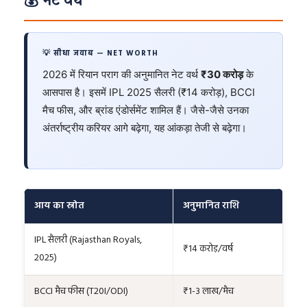
💰 नेट वर्थ
💡 सीधा जवाब — NET WORTH
2026 में रियान पराग की अनुमानित नेट वर्थ
₹30 करोड़
के
आसपास है। इसमें IPL 2025 सैलरी (₹14 करोड़), BCCI
मैच फीस, और ब्रांड एंडोर्समेंट शामिल हैं। जैसे-जैसे उनका
अंतर्राष्ट्रीय करियर आगे बढ़ेगा, यह आंकड़ा तेजी से बढ़ेगा।
आय का स्रोत
अनुमानित राशि
IPL सैलरी (Rajasthan Royals,
₹14 करोड़/वर्ष
2025)
BCCI मैच फीस (T20I/ODI)
₹1-3 लाख/मैच