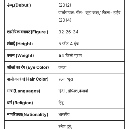
डेब्यू (Debut )
(2012)
पार्श्वगायक: गीत- ‘सूहा साहा;’ फिल्म- हाईवे
(2014)
शारीरिक बनावट(Figure )
32-26-34
लंबाई (Height
)
5 फीट 4 इंच
वजन (Weight
)
5
4 किलो ग्राम
आँखों का रंग (Eye Color
)
काला
बालो का रंग( Hair Color
)
हल्का भूरा
भाषा(Languages)
हिंदी , इंग्लिश,पंजाबी
धर्म (Religion)
हिंदू
नागरिकता(Nationality)
भारतीय
रमेश दुबे,