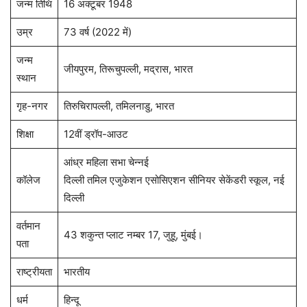
जन्म तिथि
16 अक्टूबर 1948
उम्र
73 वर्ष (2022 में)
जन्म
जीयपुरम, तिरूचुपल्ली, मद्रास, भारत
स्थान
गृह-नगर
तिरुचिरापल्ली, तमिलनाडु, भारत
शिक्षा
12वीं ड्रॉप-आउट
आंध्र महिला सभा चेन्नई
कॉलेज
दिल्ली तमिल एजुकेशन एसोसिएशन सीनियर सेकेंडरी स्कूल, नई
दिल्ली
वर्तमान
43 शकुन्त प्लाट नम्बर 17, जुहू, मुंबई।
पता
राष्ट्रीयता
भारतीय
धर्म
हिन्दू