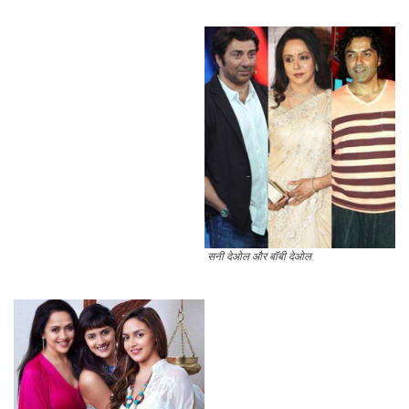
सनी देओल और बॉबी देओल