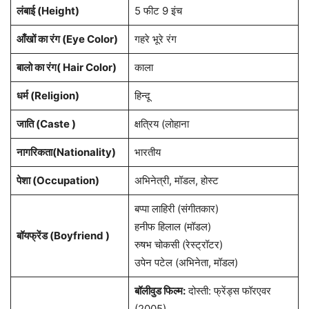
लंबाई (Height)
5 फीट 9 इंच
आँखों का रंग (Eye Color)
गहरे भूरे रंग
बालो का रंग( Hair Color)
काला
धर्म (Religion)
हिन्दू
जाति (Caste )
क्षत्रिय (लोहाना
नागरिकता(Nationality)
भारतीय
पेशा (Occupation)
अभिनेत्री, मॉडल, होस्ट
बप्पा लाहिरी (संगीतकार)
हनीफ हिलाल (मॉडल)
बॉयफ्रेंड (Boyfriend )
रुषभ चोकसी (रेस्ट्रॉटर)
उपेन पटेल (अभिनेता, मॉडल)
बॉलीवुड
फिल्म:
दोस्ती: फ्रेंड्स फॉरएवर
(2005)