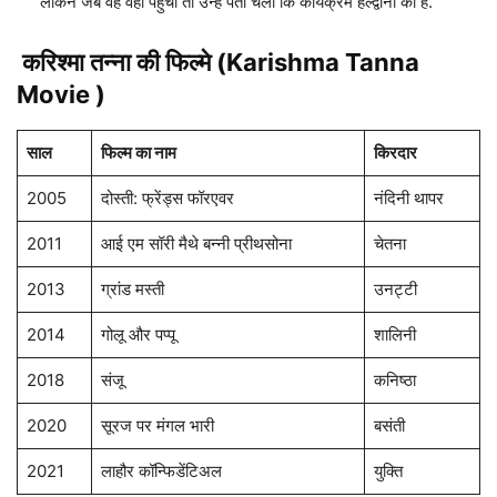
लेकिन जब वह वहां पहुंची तो उन्हें पता चला कि कार्यक्रम हल्द्वानी का है.
करिश्मा तन्ना की फिल्मे (Karishma Tanna
Movie )
साल
फिल्म का नाम
किरदार
2005
दोस्ती: फ्रेंड्स फॉरएवर
नंदिनी थापर
2011
आई एम सॉरी मैथे बन्नी प्रीथसोना
चेतना
2013
ग्रांड मस्ती
उनट्टी
2014
गोलू और पप्पू
शालिनी
2018
संजू
कनिष्ठा
2020
सूरज पर मंगल भारी
बसंती
2021
लाहौर कॉन्फिडेंटिअल
युक्ति