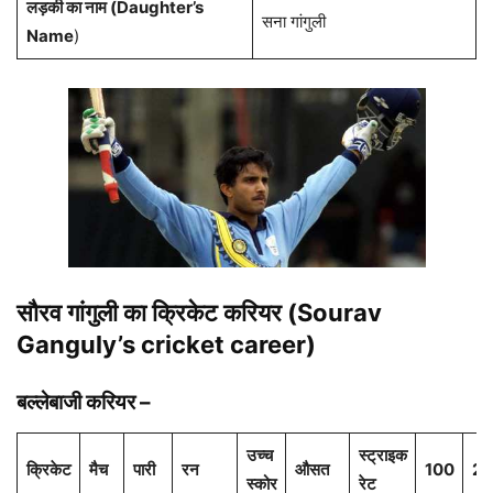
लड़की का नाम (Daughter’s
सना गांगुली
Name
)
सौरव गांगुली
का क्रिकेट करियर (
Sourav
Ganguly
’s cricket career)
बल्लेबाजी करियर –
उच्च
स्ट्राइक
क्रिकेट
मैच
पारी
रन
औसत
100
20
स्कोर
रेट