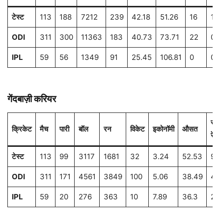
टेस्ट
113
188
7212
239
42.18
51.26
16
1
ODI
311
300
11363
183
40.73
73.71
22
0
IPL
59
56
1349
91
25.45
106.81
0
0
गेंदबाज़ी करियर
स्ट
क्रिकेट
मैच
पारी
बॉल
रन
विकेट
इकोनॉमी
औसत
रेट
टेस्ट
113
99
3117
1681
32
3.24
52.53
97
ODI
311
171
4561
3849
100
5.06
38.49
45
IPL
59
20
276
363
10
7.89
36.3
27