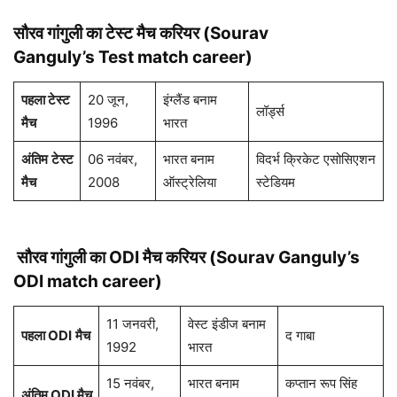
सौरव गांगुली
का टेस्ट मैच करियर (
Sourav
Ganguly
’s
Test match career)
पहला टेस्ट
20 जून,
इंग्लैंड बनाम
लॉर्ड्स
मैच
1996
भारत
अंतिम
टेस्ट
06 नवंबर,
भारत बनाम
विदर्भ क्रिकेट एसोसिएशन
मैच
2008
ऑस्ट्रेलिया
स्टेडियम
सौरव गांगुली
का ODI मैच करियर (
Sourav Ganguly
’s
ODI
match career)
11 जनवरी,
वेस्ट इंडीज बनाम
पहला
ODI
मैच
द गाबा
1992
भारत
15 नवंबर,
भारत बनाम
कप्तान रूप सिंह
अंतिम ODI मैच