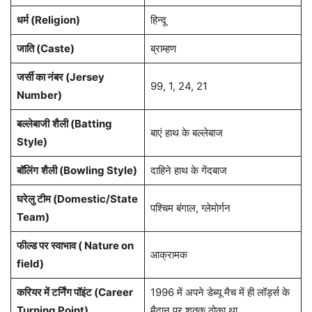
धर्म (Religion)
हिन्दू
जाति (Caste)
ब्राम्हण
जर्सी का नंबर (Jersey
99, 1, 24, 21
Number)
बल्लेबाजी
शैली (Batting
बाएं हाथ के बल्लेबाज
Style)
बॉलिंग
शैली (Bowling Style)
दाहिने हाथ के गेंदबाज
घरेलु टीम (Domestic/State
पश्चिम बंगाल, ग्लेमोर्गन
Team)
फील्ड पर स्वाभाव ( Nature on
आक्रामक
field)
करियर में टर्निंग पॉइंट (Career
1996 में अपने डेब्यू मैच में ही लॉर्ड्स के
Turning Point)
मैदान पर शतक ठोका था.