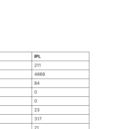
IPL
211
4669
84
0
0
23
317
21