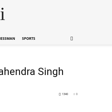
i
NESSMAN
SPORTS
 |Mahendra Singh
1340
0