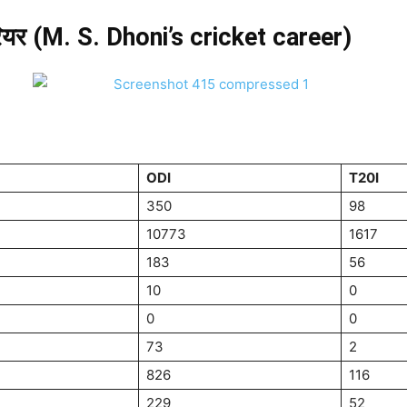
 करियर (M. S. Dhoni’s cricket career)
ODI
T20I
350
98
10773
1617
183
56
10
0
0
0
73
2
826
116
229
52