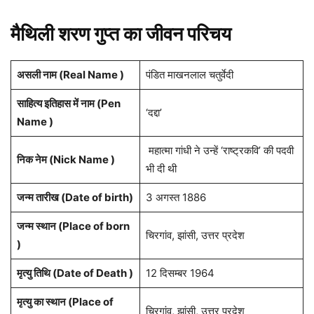
मैथिली शरण गुप्त का जीवन परिचय
असली नाम (Real Name )
पंडित माखनलाल चतुर्वेदी
साहित्य इतिहास में नाम (Pen
‘दद्दा’
Name )
महात्मा गांधी ने उन्हें ‘राष्ट्रकवि’ की पदवी
निक नेम (Nick Name )
भी दी थी
जन्म तारीख (Date of birth)
3 अगस्त 1886
जन्म स्थान (Place of born
चिरगांव, झांसी, उत्तर प्रदेश
)
मृत्यु तिथि (Date of Death )
12 दिसम्बर 1964
मृत्यु का स्थान (Place of
चिरगांव, झांसी, उत्तर प्रदेश