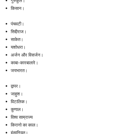
गुरुकुल।
किसान।
पंचवटी।
सिद्दीराज।
साकेत।
यशोधरा।
अर्जन और विसर्जन।
काबा-कारबालारे।
जयभारत।
द्वापर।
जाहुश।
विटालिक।
कुणाल।
विश्व साम्राज्य
किरानो का काल।
इंसानियत।