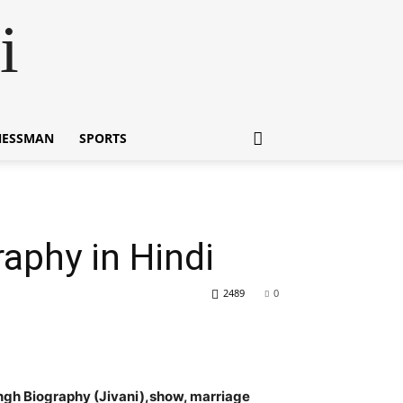
i
NESSMAN
SPORTS
raphy in Hindi
2489
0
( Bharti Singh Biography (Jivani),show, marriage