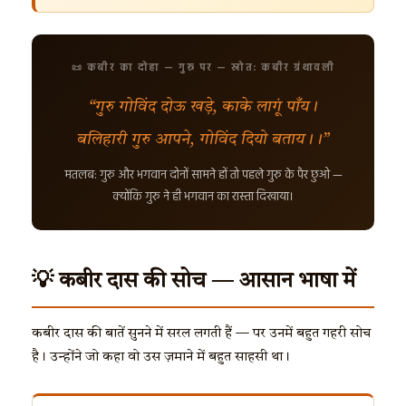
📜 कबीर का दोहा — गुरु पर — स्रोत: कबीर ग्रंथावली
“गुरु गोविंद दोऊ खड़े, काके लागूं पाँय।
बलिहारी गुरु आपने, गोविंद दियो बताय।।”
मतलब: गुरु और भगवान दोनों सामने हों तो पहले गुरु के पैर छुओ —
क्योंकि गुरु ने ही भगवान का रास्ता दिखाया।
💡 कबीर दास की सोच — आसान भाषा में
कबीर दास की बातें सुनने में सरल लगती हैं — पर उनमें बहुत गहरी सोच
है। उन्होंने जो कहा वो उस ज़माने में बहुत साहसी था।