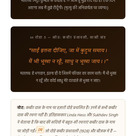
मतलब: मिट्टी कुम्हार से कहती है — आज तू मुझे रौंद रहा है। एक दिन
आएगा जब मैं तुझे रौंदूँगी। (मृत्यु की अनिवार्यता पर व्यंग्य।)
📜 दोहा 5 — स्रोत: कबीर ग्रंथावली, साखी खंड
“साईं इतना दीजिए, जा में कुटुम समाय।
मैं भी भूखा न रहूँ, साधु न भूखा जाय।।”
मतलब: हे भगवान, इतना ही दे जिसमें परिवार का काम चले। मैं भी भूखा
न रहूँ और कोई साधु मेरे दरवाज़े से भूखा न जाए।
नोट:
कबीर दास के नाम पर हज़ारों दोहे प्रचलित हैं। उनमें से सभी कबीर
दास की रचना नहीं हैं। इतिहासकार Linda Hess और Sukhdev Singh
ने चेताया है कि बाद की सदियों में बहुत-सी रचनाएं कबीर दास के नाम
[3]
पर जोड़ी गईं।
जो दोहे कबीर ग्रंथावली (1928) और बीजक में हैं —