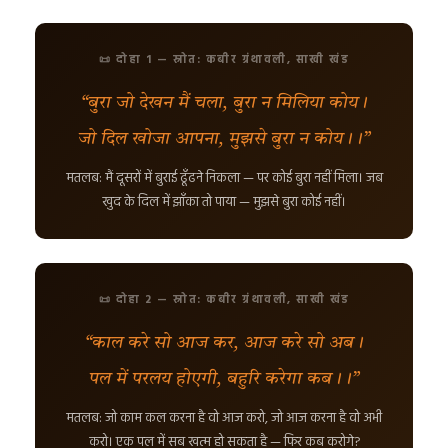
📜 दोहा 1 — स्रोत: कबीर ग्रंथावली, साखी खंड
“बुरा जो देखन मैं चला, बुरा न मिलिया कोय।
जो दिल खोजा आपना, मुझसे बुरा न कोय।।”
मतलब: मैं दूसरों में बुराई ढूँढने निकला — पर कोई बुरा नहीं मिला। जब
खुद के दिल में झाँका तो पाया — मुझसे बुरा कोई नहीं।
📜 दोहा 2 — स्रोत: कबीर ग्रंथावली, साखी खंड
“काल करे सो आज कर, आज करे सो अब।
पल में परलय होएगी, बहुरि करेगा कब।।”
मतलब: जो काम कल करना है वो आज करो, जो आज करना है वो अभी
करो। एक पल में सब खत्म हो सकता है — फिर कब करोगे?