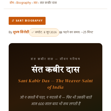
होम
›
Biography
›
संत
›
संत कबीर दास
📿 SANT BIOGRAPHY
By
शुभम सिरोही
📖 पढ़ने का समय: ~25 मिनट
✅ अपडेट: 8 जून 2026
संत कबीर दास — जीवन परिचय
संत कबीर दास
Sant Kabir Das — The Weaver-Saint
of India
जो न काशी में पढ़ा, न मदरसे में — फिर भी उसकी बातें
आज 600 साल बाद भी सच लगती हैं