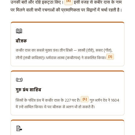
[4]
उनकी बातें और दोहे इकट्ठा किए।
इसी वजह से कबीर दास के नाम
पर मिलने वाली सभी रचनाओं की प्रामाणिकता पर विद्वानों में चर्चा रहती है।
📖
बीजक
कबीर दास का सबसे मुख्य ग्रंथ। तीन हिस्से — साखी (दोहे), सबद (गीत),
[3]
रमैनी (लंबी कविताएं)। धर्मदास शाखा (कबीरपंथ) ने संकलित किया।
📜
गुरु ग्रंथ साहिब
[5]
सिखों के पवित्र ग्रंथ में कबीर दास के 227 पद हैं।
गुरु अर्जन देव ने 1604
में उन्हें शामिल किया। ये पद बीजक से अलग भी हो सकते हैं।
📝