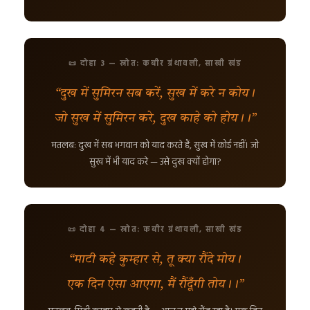
📜 दोहा 3 — स्रोत: कबीर ग्रंथावली, साखी खंड
“दुख में सुमिरन सब करें, सुख में करे न कोय।
जो सुख में सुमिरन करे, दुख काहे को होय।।”
मतलब: दुख में सब भगवान को याद करते हैं, सुख में कोई नहीं। जो
सुख में भी याद करे — उसे दुख क्यों होगा?
📜 दोहा 4 — स्रोत: कबीर ग्रंथावली, साखी खंड
“माटी कहे कुम्हार से, तू क्या रौंदे मोय।
एक दिन ऐसा आएगा, मैं रौंदूँगी तोय।।”