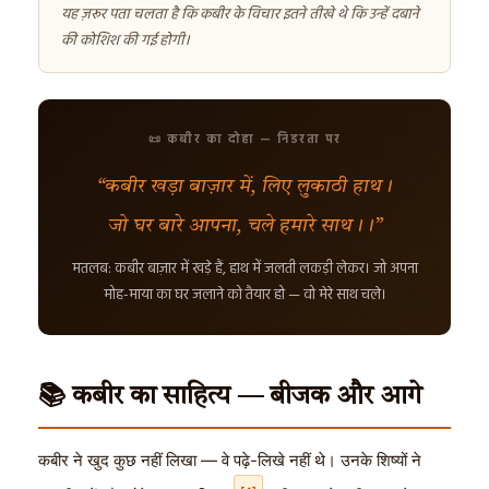
यह ज़रूर पता चलता है कि कबीर के विचार इतने तीखे थे कि उन्हें दबाने
की कोशिश की गई होगी।
📜 कबीर का दोहा — निडरता पर
“कबीर खड़ा बाज़ार में, लिए लुकाठी हाथ।
जो घर बारे आपना, चले हमारे साथ।।”
मतलब: कबीर बाज़ार में खड़े हैं, हाथ में जलती लकड़ी लेकर। जो अपना
मोह-माया का घर जलाने को तैयार हो — वो मेरे साथ चले।
📚 कबीर का साहित्य — बीजक और आगे
कबीर ने खुद कुछ नहीं लिखा — वे पढ़े-लिखे नहीं थे। उनके शिष्यों ने