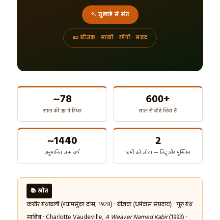
🪡 जुलाहे से संत
📜 बीजक · साखी · रमैनी · सबद
~78
600+
साल की उम्र में निधन
साल से दोहे ज़िंदा हैं
~1440
2
अनुमानित जन्म वर्ष
धर्मों को जोड़ा — हिंदू और मुस्लिम
📚 स्रोत
कबीर ग्रंथावली (श्यामसुंदर दास, 1928) · बीजक (धर्मदास संप्रदाय) · गुरु ग्रंथ
साहिब · Charlotte Vaudeville,
A Weaver Named Kabir
(1993) ·