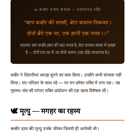
📜 कबीर बनाम कमाल — परंपरागत उक्ति
“बाप कबीर की साखी, बेटा कमाल निकम्मा।
दोनों बैठे एक घर, एक ज्ञानी एक गम्मा।।”
मतलब: बाप कबीर ज्ञान की बात करता है, बेटा कमाल संसार में उलझा
है — दोनों एक घर में, पर दोनों अलग। (यह उक्ति परंपरागत है।)
कबीर ने ज़िंदगीभर कपड़ा बुनने का काम किया। उन्होंने कभी संन्यास नहीं
लिया। घर-परिवार के साथ रहे — पर मन हमेशा भक्ति में लगा रहा। यह
गृहस्थ-संत की परंपरा भक्ति आंदोलन की एक खास विशेषता थी।
🕊️ मृत्यु — मगहर का रहस्य
कबीर दास की मृत्यु उनके जीवन जितनी ही अनोखी थी।