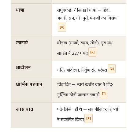
भाषा
सधुक्कड़ी / खिचड़ी भाषा — हिंदी,
अवधी, ब्रज, भोजपुरी, पंजाबी का मिश्रण
[4]
रचनाएं
बीजक (साखी, सबद, रमैनी), गुरु ग्रंथ
[5]
साहिब में 227+ पद
आंदोलन
[2]
भक्ति आंदोलन, निर्गुण संत परंपरा
धार्मिक पहचान
विवादित — स्वयं कबीर दास ने हिंदू-
[1]
मुस्लिम दोनों पहचान नकारी
खास बात
पढ़े-लिखे नहीं थे — सब मौखिक; शिष्यों
[4]
ने संकलित किया