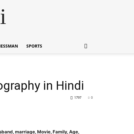
i
NESSMAN
SPORTS
ography in Hindi
1797
0
di, Husband, marriage, Movie, Family, Age,