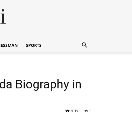
i
NESSMAN
SPORTS
inda Biography in
4119
0