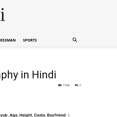
i
NESSMAN
SPORTS
aphy in Hindi
1124
0
a Ayyub ,Age, Height, Caste, Boyfriend
)