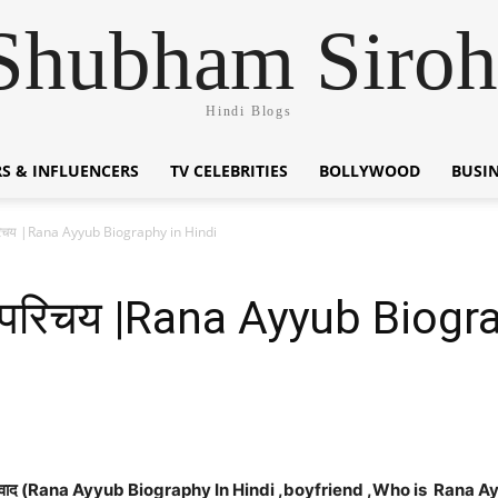
Shubham Siroh
Hindi Blogs
S & INFLUENCERS
TV CELEBRITIES
BOLLYWOOD
BUSI
 परिचय |Rana Ayyub Biography in Hindi
वन परिचय |Rana Ayyub Biogr
ौन है ,विवाद (Rana Ayyub Biography In Hindi ,boyfriend ,Who is Ran