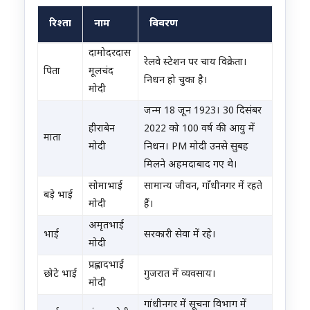
रिश्ता
नाम
विवरण
नरेंद्र मोदी के परिवार का विवरण
दामोदरदास
रेलवे स्टेशन पर चाय विक्रेता।
पिता
मूलचंद
निधन हो चुका है।
मोदी
जन्म 18 जून 1923। 30 दिसंबर
हीराबेन
2022 को 100 वर्ष की आयु में
माता
मोदी
निधन। PM मोदी उनसे सुबह
मिलने अहमदाबाद गए थे।
सोमाभाई
सामान्य जीवन, गाँधीनगर में रहते
बड़े भाई
मोदी
हैं।
अमृतभाई
भाई
सरकारी सेवा में रहे।
मोदी
प्रह्लादभाई
छोटे भाई
गुजरात में व्यवसाय।
मोदी
गांधीनगर में सूचना विभाग में