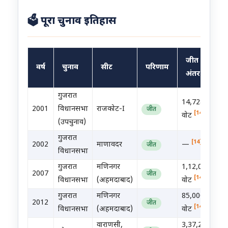
🗳️ पूरा चुनाव इतिहास
जीत का
वर्ष
चुनाव
सीट
परिणाम
अंतर
नरेंद्र मोदी का चुनाव इतिहास
गुजरात
14,728
2001
विधानसभा
राजकोट-I
जीत
[14]
वोट
(उपचुनाव)
गुजरात
[14]
2002
माणावदर
—
जीत
विधानसभा
गुजरात
मणिनगर
1,12,000+
2007
जीत
[14]
विधानसभा
(अहमदाबाद)
वोट
गुजरात
मणिनगर
85,000+
2012
जीत
[14]
विधानसभा
(अहमदाबाद)
वोट
वाराणसी,
3,37,223