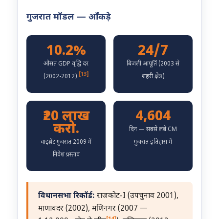
गुजरात मॉडल — आँकड़े
10.2%
24/7
औसत GDP वृद्धि दर
बिजली आपूर्ति (2003 से
[13]
(2002-2012)
शहरी क्षेत्र)
₹20 लाख
4,604
करो.
दिन — सबसे लंबे CM
वाइब्रेंट गुजरात 2009 में
गुजरात इतिहास में
निवेश प्रस्ताव
विधानसभा रिकॉर्ड:
राजकोट-I (उपचुनाव 2001),
माणावदर (2002), मणिनगर (2007 —
[14]