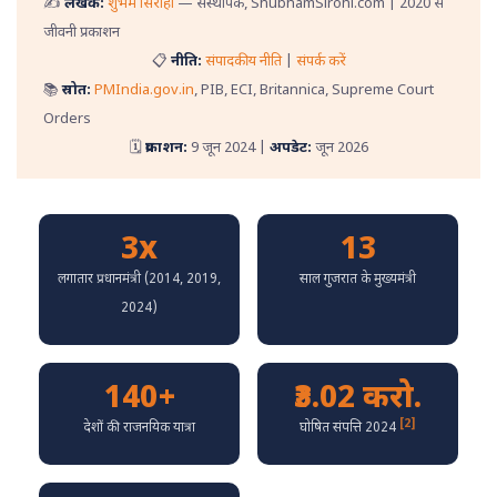
✍️
लेखक:
शुभम सिरोही
— संस्थापक, ShubhamSirohi.com | 2020 से
जीवनी प्रकाशन
📋
नीति:
संपादकीय नीति
|
संपर्क करें
📚
स्रोत:
PMIndia.gov.in
, PIB, ECI, Britannica, Supreme Court
Orders
🗓️
प्रकाशन:
9 जून 2024 |
अपडेट:
जून 2026
3x
13
लगातार प्रधानमंत्री (2014, 2019,
साल गुजरात के मुख्यमंत्री
2024)
140+
₹3.02 करो.
[2]
देशों की राजनयिक यात्रा
घोषित संपत्ति 2024