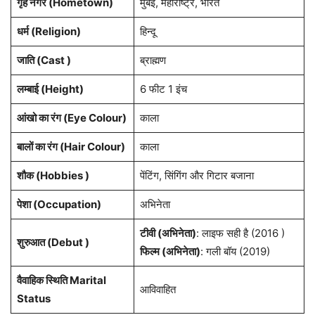
गृह नगर
(Hometown)
मुंबई, महाराष्ट्र, भारत
धर्म (
Religion
)
हिन्दू
जाति (Cast )
ब्राह्मण
लम्बाई (Height)
6 फीट 1 इंच
आंखो का रंग (Eye Colour)
काला
बालों का रंग (Hair Colour)
काला
शौक (Hobbies )
पेंटिंग, सिंगिंग और गिटार बजाना
पेशा
(Occupation)
अभिनेता
टीवी (अभिनेता)
: लाइफ सही है (2016 )
शुरुआत (Debut )
फिल्म (अभिनेता)
: गली बॉय (2019)
वैवाहिक स्थिति Marital
आविवाहित
Status