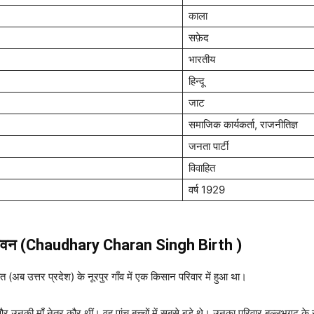
काला
सफ़ेद
भारतीय
हिन्दू
जाट
समाजिक कार्यकर्ता, राजनीतिज्ञ
जनता पार्टी
विवाहित
वर्ष 1929
 जीवन (Chaudhary Charan Singh Birth )
 (अब उत्तर प्रदेश) के नूरपुर गाँव में एक किसान परिवार में हुआ था।
की माँ नेत्र कौर थीं। वह पांच बच्चों में सबसे बड़े थे। उनका परिवार बल्लभगढ़ के राजा