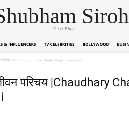
Shubham Siroh
Hindi Blogs
S & INFLUENCERS
TV CELEBRITIES
BOLLYWOOD
BUSI
ीवन परिचय |Chaudhary Charan Singh Biography in hindi
 जीवन परिचय |Chaudhary C
i