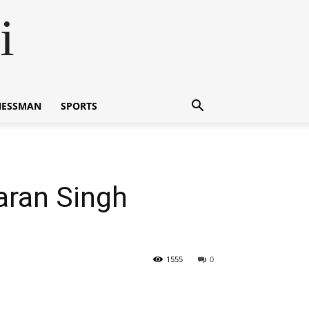
i
NESSMAN
SPORTS
haran Singh
1555
0