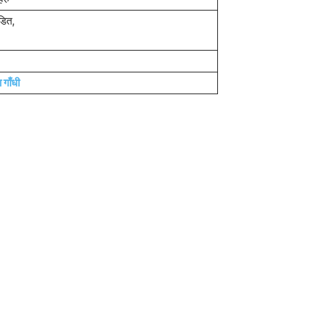
ंडित,
ा गाँधी