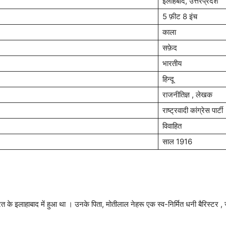
इलाहबाद, उत्तरप्रदेश
5 फ़ीट 8 इंच
काला
सफ़ेद
भारतीय
हिन्दू
राजनीतिज्ञ , लेखक
राष्ट्रवादी कांग्रेस पार्टी
विवाहित
साल 1916
े इलाहाबाद में हुआ था । उनके पिता, मोतीलाल नेहरू एक स्व-निर्मित धनी बैरिस्टर , ज