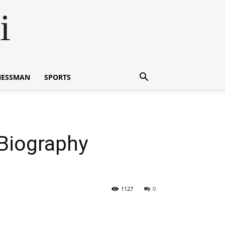
i
NESSMAN
SPORTS
 Biography
1127
0