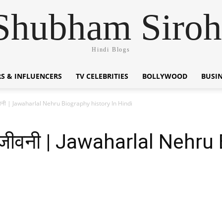
Shubham Siroh
Hindi Blogs
S & INFLUENCERS
TV CELEBRITIES
BOLLYWOOD
BUSI
ीवनी | Jawaharlal Nehru Biography history In Hindi
 जीवनी | Jawaharlal Nehru