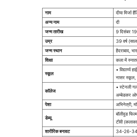
नाम
दीया मिर्जा हैं
अन्य नाम
दी
जन्म तारीख
9 दिसंबर 1
उम्र
39 वर्ष (साल
जन्म स्थान
हैदराबाद, भा
शिक्षा
कला में स्नात
• विद्यार्य्य 
स्कूल
नासर स्कूल, 
• स्टेनली गर्
कॉलेज
अम्बेडकर ओपन
पेशा
अभिनेत्री, 
बॉलीवुड फिल्
डेब्यू
टीवी (कलाक
शारीरिक बनावट
34-26-3