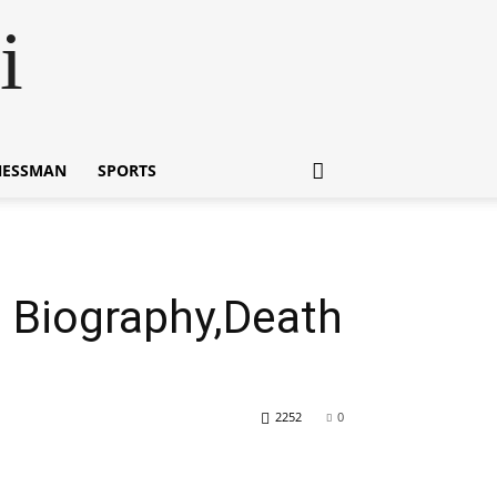
i
NESSMAN
SPORTS
gh Biography,Death
2252
0