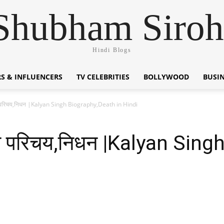
Shubham Siroh
Hindi Blogs
S & INFLUENCERS
TV CELEBRITIES
BOLLYWOOD
BUSI
न परिचय,निधन |Kalyan Singh Biography,Death in Hindi
वन परिचय,निधन |Kalyan Sin