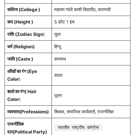
कॉलेज (College )
महात्मा गांधी काशी विद्यापीठ, वाराणसी
कद (Height )
5 फ़ीट 1 इंच
राशि (Zodiac Sign
)
तुला
धर्म (Religion)
हिन्दू
जाति (Caste )
कायस्थ
आँखों का रंग (Eye
काला
Color
)
बालो का रंग( Hair
धूसर
Color
)
व्यवसाय(Professions)
शिक्षक, समाजिक कार्यकर्ता, राजनीतिज्ञ
राजनीतिक
भारतीय राष्ट्रीय कांग्रेस
दल(Political Party)