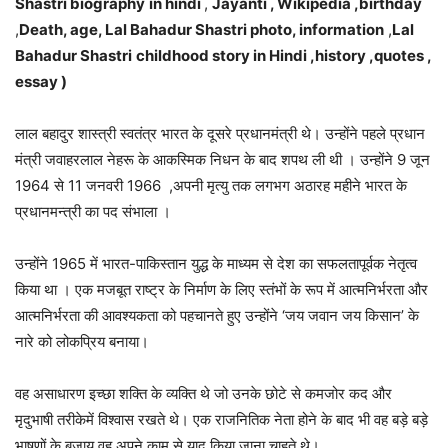
Shastri
biography
in hindi
,
Jayanti , Wikipedia ,birthday
,
Death, age, Lal Bahadur Shastri photo, information
,
Lal
Bahadur Shastri
childhood story in Hindi ,history ,quotes ,
essay )
लाल बहादुर शास्त्री स्वतंत्र भारत के दूसरे प्रधानमंत्री थे। उन्होंने पहले प्रधान
मंत्री जवाहरलाल नेहरू के आकस्मिक निधन के बाद शपथ ली थी । उन्होंने 9 जून
1964 से 11 जनवरी 1966 ,अपनी मृत्यु तक लगभग अठारह महीने भारत के
प्रधानमन्त्री का पद संभाला ।
उन्होंने 1965 में भारत-पाकिस्तान युद्ध के माध्यम से देश का सफलतापूर्वक नेतृत्व
किया था । एक मजबूत राष्ट्र के निर्माण के लिए स्तंभों के रूप में आत्मनिर्भरता और
आत्मनिर्भरता की आवश्यकता को पहचानते हुए उन्होंने ‘जय जवान जय किसान’ के
नारे को लोकप्रिय बनाया।
वह असाधारण इच्छा शक्ति के व्यक्ति थे जो उनके छोटे से कमजोर कद और
मृदुभाषी तरीकेमें विश्वास रखते थे। एक राजनितिक नेता होने के बाद भी वह बड़े बड़े
भाषणों के बजाय वह अपने काम से याद किया जाना चाहते थे।