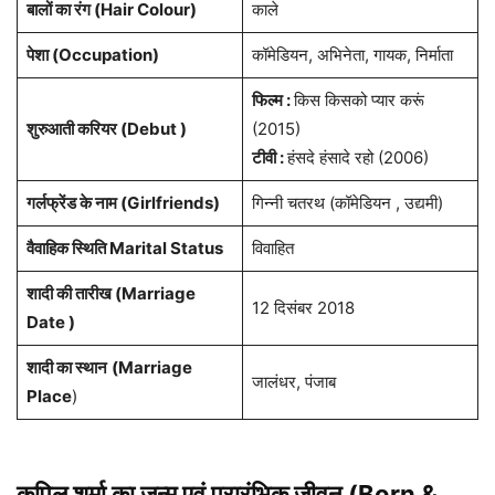
बालों का रंग (Hair Colour)
काले
पेशा
(Occupation)
कॉमेडियन, अभिनेता, गायक, निर्माता
फिल्म :
किस किसको प्यार करूं
शुरुआती करियर (Debut )
(2015)
टीवी :
हंसदे हंसादे रहो (2006)
गर्लफ्रेंड के नाम
(Girlfriends)
गिन्नी चतरथ (कॉमेडियन , उद्यमी)
वैवाहिक स्थिति Marital Status
विवाहित
शादी की तारीख (Marriage
12 दिसंबर 2018
Date )
शादी का स्थान
(Marriage
जालंधर, पंजाब
Place
)
कपिल शर्मा
का जन्म एवं प्रारंभिक जीवन (Born &