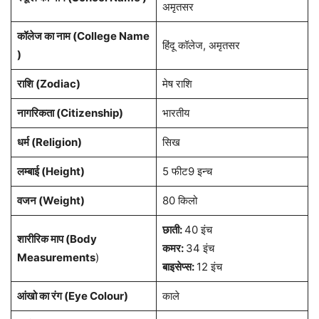
अमृतसर
कॉलेज का नाम (College Name
हिंदू कॉलेज, अमृतसर
)
राशि
(Zodiac)
मेष राशि
नागरिकता
(Citizenship)
भारतीय
धर्म (
Religion
)
सिख
लम्बाई (Height)
5 फीट9 इन्च
वजन (Weight)
80 किलो
छाती:
40 इंच
शारीरिक माप (Body
कमर:
34 इंच
Measurements
)
बाइसेप्स:
12 इंच
आंखो का रंग (Eye Colour)
काले