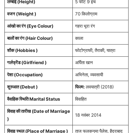
लम्बाई (Height)
5 फीट 9 इंच
वजन (Weight )
70 किलोग्राम
आंखो का रंग (Eye Colour)
गहरा भूरा रंग
बालों का रंग (Hair Colour)
काला
शौक (Hobbies )
फोटोग्राफी, तैराकी, यात्रा
गर्लफ्रेंड (Girlfriend )
अर्पिता खान
पेशा
(Occupation)
अभिनेता, व्यवसायी
शुरुआत (Debut )
फिल्म:
लवयात्री (2018)
वैवाहिक स्थिति Marital Status
विवाहित
विवाह की तारीख (Date of Marriage
18 नवंबर 2014
)
विवाह
स्थल (Place of Marriage )
ताज फलकनुमा पैलेस, हैदराबाद