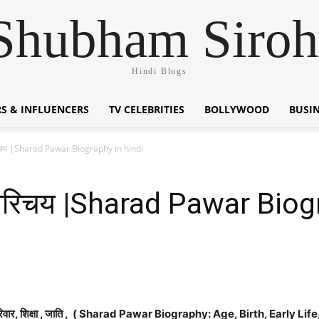
Shubham Siroh
Hindi Blogs
S & INFLUENCERS
TV CELEBRITIES
BOLLYWOOD
BUSI
रिचय |Sharad Pawar Biography in hindi
परिचय |Sharad Pawar Biog
ार, शिक्षा , जाति ,
( Sharad Pawar Biography: Age, Birth, Early Life,