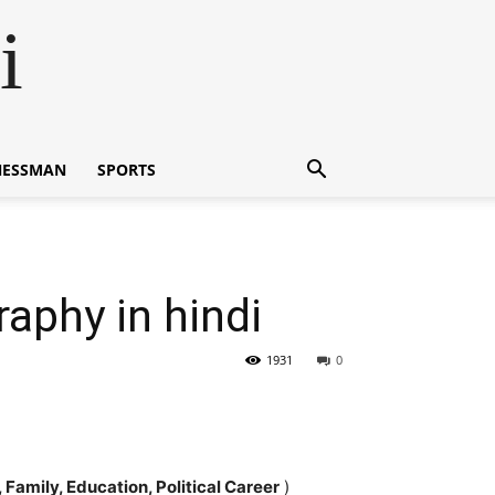
i
NESSMAN
SPORTS
raphy in hindi
1931
0
 Family, Education, Political Career
)