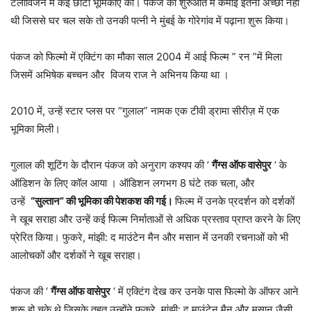
टेलीविजन में कई छोटी भूमिकाएँ कीं। पंकज की शुरुआत में कमाई इतनी अच्छी नहीं
थी जिससे घर चल सके तो उनकी पत्नी ने मुंबई के गोरेगांव में पढ़ाना शुरू किया।
पंकज को फिल्मो में एक्टिंग का मौका साल 2004 में आई फिल्म ” रन ”में मिला
जिसमें अभिषेक बच्चन और विजय राज ने अभिनय किया था ।
2010 में, उन्हें स्टार प्लस पर “गुलाल” नामक एक टीवी ड्रामा सीरीज़ में एक
भूमिका मिली।
गुलाल की शूटिंग के दौरान पंकज को अनुराग कश्यप की ‘
गैंग्स ऑफ वासेपुर
‘ के
ऑडिशन के लिए कॉल आया । ऑडिशन लगभग 8 घंटे तक चला, और
उन्हें
“सुल्तान” की भूमिका की पेशकश की गई।
फिल्म में उनके प्रदर्शन को दर्शकों
ने खूब सराहा और उन्हें कई फिल्म निर्माताओं से अधिक प्रस्ताव प्राप्त करने के लिए
प्रेरित किया। फुकरे, मांझी: द माउंटेन मैन और मसान में उनकी रचनाओं को भी
आलोचकों और दर्शकों ने खूब सराहा।
पंकज की ‘
गैंग्स ऑफ वासेपुर
‘ में एक्टिंग देख कर उनके पास फिल्मो के ऑफर आने
शुरू हो चुके थे जिसके तहत उन्होंने फुकरे, मांझी: द माउंटेन मैन और मसान जैसी