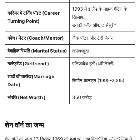
1993 में इंग्लैंड के माइक गैटिंग के
करियर में टर्निंग पॉइंट (Career
खिलाफ
Turning Point)
उनकी “बॉल ऑफ द सेंचुरी”
कोच / मेंटर (Coach/Mentor)
जैक पॉटर और टेरी जेनर
वैवाहिक स्थिति (Marital Status)
तलाकशुदा
गर्लफ्रेंड (Girlfriend )
एलिजाबेथ हर्ले (अभिनेत्री)
शादी की तारीख(Marriage
सिमोन कैलाहन (1995-2005)
Date)
संपत्ति (Net Worth )
350 करोड़
शेन वॉर्न का जन्म
शेन वॉर्न का जन्म 13 सितंबर 1969 को हुआ था। वह विक्टोरिया, ऑस्ट्रेलिया में