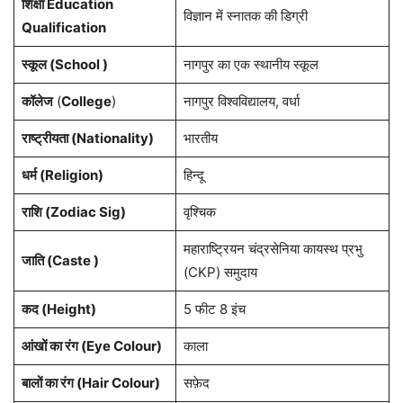
शिक्षा Education
विज्ञान में स्नातक की डिग्री
Qualification
स्कूल (School )
नागपुर का एक स्थानीय स्कूल
कॉलेज
(
College
)
नागपुर विश्वविद्यालय, वर्धा
राष्ट्रीयता (Nationality)
भारतीय
धर्म (Religion)
हिन्दू
राशि (Zodiac Sig)
वृश्चिक
महाराष्ट्रियन चंद्रसेनिया कायस्थ प्रभु
जाति (Caste )
(CKP) समुदाय
कद (Height)
5 फीट 8 इंच
आंखों का रंग (Eye Colour)
काला
बालों का रंग (Hair Colour)
सफ़ेद