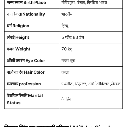
जन्म स्थान Birth Place
गोविंदपुरा, पंजाब, ब्रिटिश भारत
नागरिकता Nationality
भारतीय
धर्म Religion
हिन्दू
लंबाई Height
5 फ़ीट 83 इंच
वजन Weight
70 kg
आँखों का रंग Eye Color
गहरा भूरा
बालो का रंग Hair Color
काला
व्यवसाय profession
एथलीट, स्प्रिंटर, आर्मी ऑफिसर ,लेखक
वैवाहिक स्थिति Marital
वैवाहिक
Status