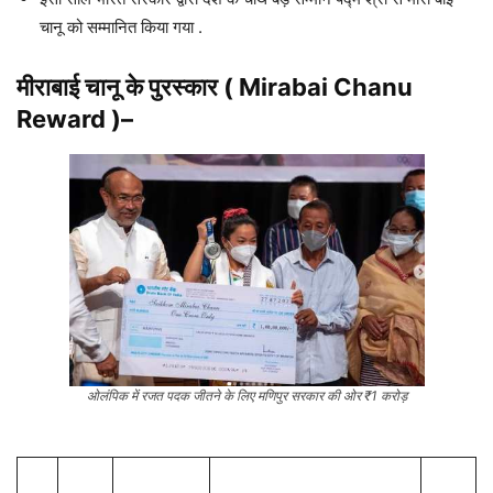
चानू को सम्मानित किया गया .
मीराबाई चानू
के पुरस्कार
(
Mirabai Chanu
Reward )
–
ओलंपिक में रजत पदक जीतने के लिए मणिपुर सरकार की ओर ₹1 करोड़