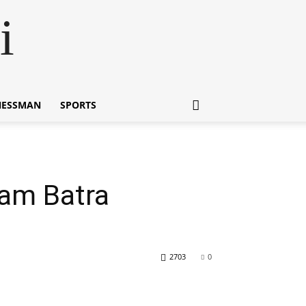
i
NESSMAN
SPORTS
kram Batra
2703
0