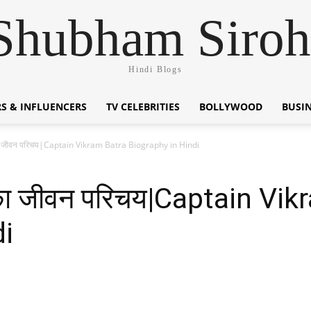
Shubham Siroh
Hindi Blogs
S & INFLUENCERS
TV CELEBRITIES
BOLLYWOOD
BUSI
ा का जीवन परिचय|Captain Vikram Batra Biography in Hindi
ा का जीवन परिचय|Captain Vi
di