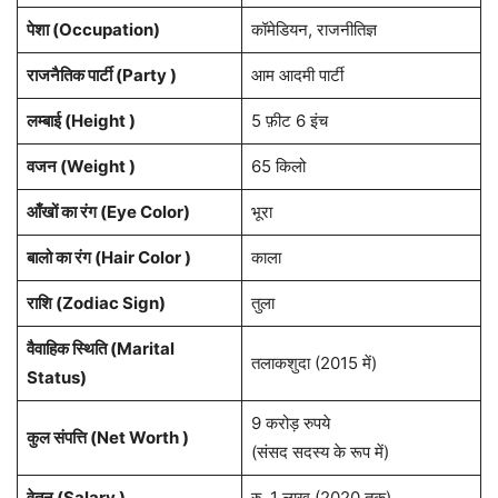
पेशा (Occupation)
कॉमेडियन, राजनीतिज्ञ
राजनैतिक पार्टी (Party )
आम आदमी पार्टी
लम्बाई (Height )
5 फ़ीट 6 इंच
वजन (Weight )
65 किलो
आँखों का रंग (Eye Color)
भूरा
बालो का रंग (Hair Color )
काला
राशि (Zodiac Sign)
तुला
वैवाहिक स्थिति (Marital
तलाकशुदा (2015 में)
Status)
9 करोड़ रुपये
कुल संपत्ति (Net Worth )
(संसद सदस्य के रूप में)
वेतन (Salary )
रु. 1 लाख (2020 तक)