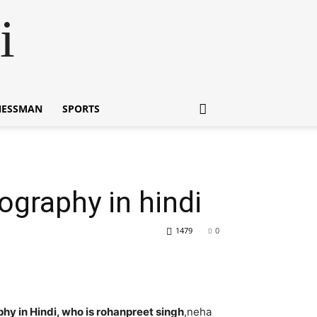
i
NESSMAN
SPORTS
iography in hindi
1479
0
h Biography in Hindi, who is rohanpreet singh
,neha