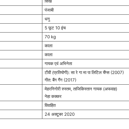
सिख
पंजाबी
धनु
5 फूट 10 इंच
70 kg
काला
काला
गायक एवं अभिनेता
टीवी (प्रतियोगी): सा रे गा मा पा लिटिल चैंप्स (2007)
गीत: बैंग गैंग (2017)
मेहरनिगोरी रुस्तम, ताजिकिस्तान गायक (अफवाह)
नेहा कक्कर
विवाहित
24 अक्टूबर 2020