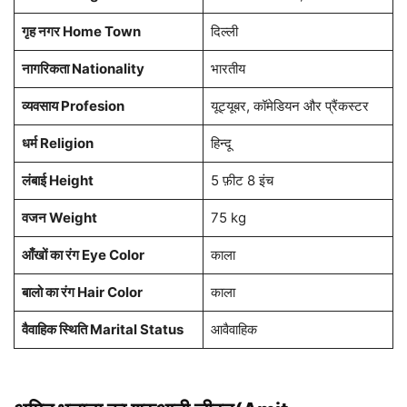
गृह नगर Home Town
दिल्ली
नागरिकता Nationality
भारतीय
व्यवसाय Profesion
यूट्यूबर, कॉमेडियन और प्रैंकस्टर
धर्म Religion
हिन्दू
लंबाई Height
5 फ़ीट 8 इंच
वजन Weight
75 kg
आँखों का रंग Eye Color
काला
बालो का रंग Hair Color
काला
वैवाहिक स्थिति Marital Status
आवैवाहिक