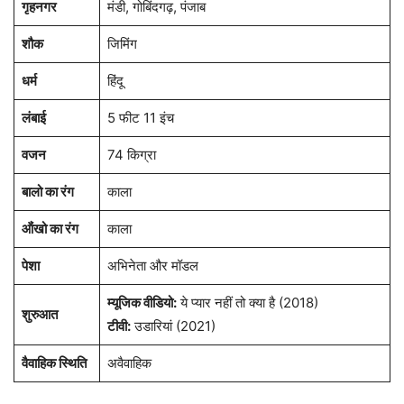
गृहनगर
मंडी, गोबिंदगढ़, पंजाब
शौक
जिमिंग
धर्म
हिंदू
लंबाई
5 फीट 11 इंच
वजन
74 किग्रा
बालो का रंग
काला
ऑंखो का रंग
काला
पेशा
अभिनेता और मॉडल
म्यूजिक वीडियो:
ये प्यार नहीं तो क्या है (2018)
शुरुआत
टीवी:
उडारियां (2021)
वैवाहिक स्थिति
अवैवाहिक