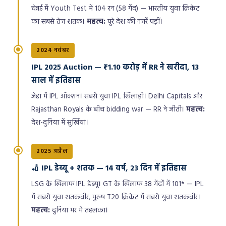
चेन्नई में Youth Test में 104 रन (58 गेंद) — भारतीय युवा क्रिकेट
का सबसे तेज शतक।
महत्व:
पूरे देश की नजरें पड़ीं।
2024 नवंबर
IPL 2025 Auction — ₹1.10 करोड़ में RR ने खरीदा, 13
साल में इतिहास
जेद्दा में IPL ऑक्शन। सबसे युवा IPL खिलाड़ी। Delhi Capitals और
Rajasthan Royals के बीच bidding war — RR ने जीती।
महत्व:
देश-दुनिया में सुर्खियां।
2025 अप्रैल
🏏 IPL डेब्यू + शतक — 14 वर्ष, 23 दिन में इतिहास
LSG के खिलाफ IPL डेब्यू। GT के खिलाफ 38 गेंदों में 101* — IPL
में सबसे युवा शतकवीर, पुरुष T20 क्रिकेट में सबसे युवा शतकवीर।
महत्व:
दुनिया भर में तहलका।