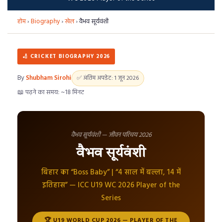
होम
›
Biography
›
खेल
›
वैभव सूर्यवंशी
🏏 CRICKET BIOGRAPHY 2026
By
Shubham Sirohi
✅ अंतिम अपडेट: 1 जून 2026
📖 पढ़ने का समय: ~18 मिनट
वैभव सूर्यवंशी — जीवन परिचय 2026
वैभव सूर्यवंशी
बिहार का “Boss Baby” | “4 साल में बल्ला, 14 में
इतिहास” — ICC U19 WC 2026 Player of the
Series
🏆 U19 WORLD CUP 2026 — PLAYER OF THE