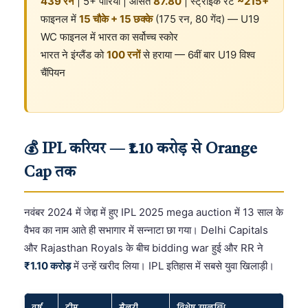
439 रन
| 5+ पारियां | औसत
87.80
| स्ट्राइक रेट
~215+
फाइनल में
15 चौके + 15 छक्के
(175 रन, 80 गेंद) — U19
WC फाइनल में भारत का सर्वोच्च स्कोर
भारत ने इंग्लैंड को
100 रनों
से हराया — 6वीं बार U19 विश्व
चैंपियन
💰 IPL करियर — ₹1.10 करोड़ से Orange
Cap तक
नवंबर 2024 में जेद्दा में हुए IPL 2025 mega auction में 13 साल के
वैभव का नाम आते ही सभागार में सन्नाटा छा गया। Delhi Capitals
और Rajasthan Royals के बीच bidding war हुई और RR ने
₹1.10 करोड़
में उन्हें खरीद लिया। IPL इतिहास में सबसे युवा खिलाड़ी।