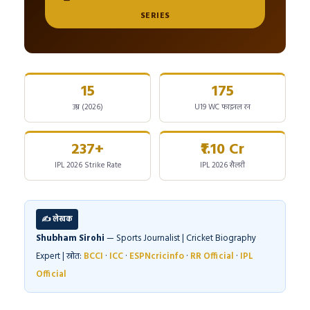
SERIES
15
175
उम्र (2026)
U19 WC फाइनल रन
237+
₹1.10 Cr
IPL 2026 Strike Rate
IPL 2026 सैलरी
✍️ लेखक
Shubham Sirohi
— Sports Journalist | Cricket Biography
Expert | स्रोत:
BCCI
·
ICC
·
ESPNcricinfo
·
RR Official
·
IPL
Official