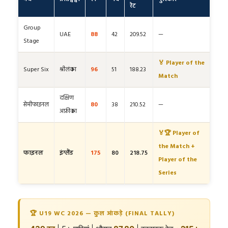
रेट
Group
UAE
88
42
209.52
—
Stage
🏅 Player of the
Super Six
श्रीलंका
96
51
188.23
Match
दक्षिण
सेमीफाइनल
80
38
210.52
—
अफ्रीका
🏅🏆 Player of
the Match +
फाइनल
इंग्लैंड
175
80
218.75
Player of the
Series
🏆 U19 WC 2026 — कुल आंकड़े (FINAL TALLY)