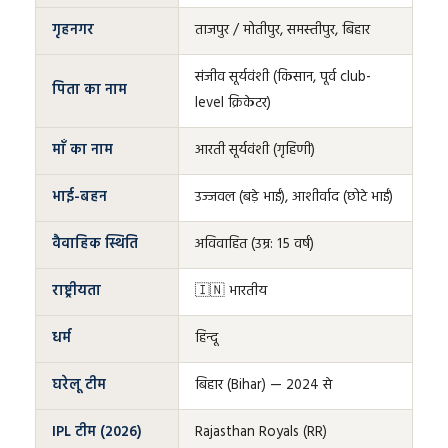
गृहनगर
ताजपुर / मोतीपुर, समस्तीपुर, बिहार
संजीव सूर्यवंशी (किसान, पूर्व club-
पिता का नाम
level क्रिकेटर)
माँ का नाम
आरती सूर्यवंशी (गृहिणी)
भाई-बहन
उज्जवल (बड़े भाई), आशीर्वाद (छोटे भाई)
वैवाहिक स्थिति
अविवाहित (उम्र: 15 वर्ष)
राष्ट्रीयता
🇮🇳 भारतीय
धर्म
हिन्दू
घरेलू टीम
बिहार (Bihar) — 2024 से
IPL टीम (2026)
Rajasthan Royals (RR)