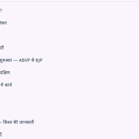
ं?
िवार
ेटी
 शुरुआत — ABVP से BJP
दक्षिण
में कार्य
ा
 किस्त की जानकारी
ँ