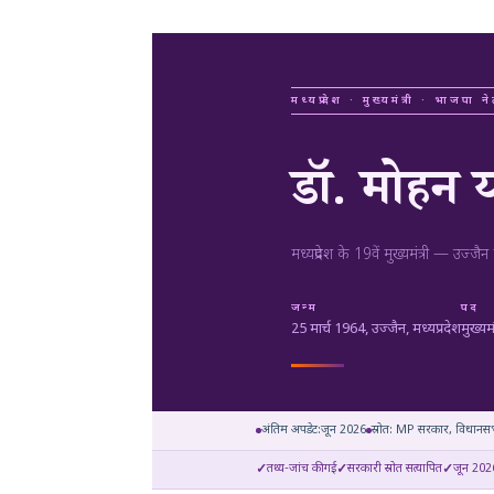
मध्यप्रदेश · मुख्यमंत्री · भाजपा
डॉ. मोहन
मध्यप्रदेश के 19वें मुख्यमंत्री — उ
जन्म
पद
25 मार्च 1964, उज्जैन, मध्यप्रदेश
मुख्यम
अंतिम अपडेट:
जून 2026
स्रोत: MP सरकार, विधानसभ
तथ्य-जांच की गई
सरकारी स्रोत सत्यापित
जून 202