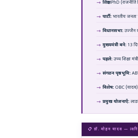
शिक्षा:
PhD (राजनीति विज
पार्टी:
भारतीय जनता पा
विधानसभा:
उज्जैन 
मुख्यमंत्री बने:
13 दिस
पहले:
उच्च शिक्षा मंत
संगठन पृष्ठभूमि:
ABV
विशेष:
OBC (यादव) सम
प्रमुख योजनाएँ:
लाडल
📋 डॉ. मोहन यादव — त्वर