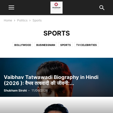
Home
Politics
Sports
SPORTS
BOLLYWOOD
BUSINESSMAN
SPORTS
TV CELEBRITIES
YOUTUBERS & INFLUENCERS
Vaibhav Tatwawadi Biography in Hindi
(2026 ): वैभव तत्ववादी की जीवनी:...
Shubham Sirohi
-
11/06/2026