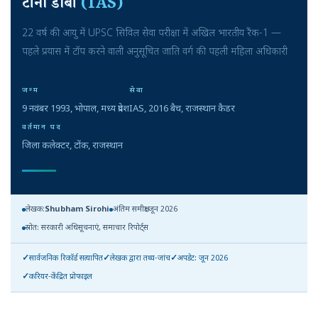
टीना डाबी
(IAS)
22 वर्ष की आयु में UPSC सिविल सेवा परीक्षा में अखिल भारतीय रैंक-1 —
पहले प्रयास में टॉप करने वाली अनुसूचित जाति वर्ग की पहली महिला अधिकारी
जन्म
सेवा
9 नवंबर 1993, भोपाल, मध्य प्रदेश
IAS, 2016 बैच, राजस्थान कैडर
वर्तमान पद
जिला कलेक्टर, टोंक, राजस्थान
लेखक:
Shubham Sirohi
अंतिम समीक्षा:
जून 2026
स्रोत: सरकारी अधिसूचनाएं, समाचार रिपोर्ट्स
सार्वजनिक रिकॉर्ड सत्यापित
लेखक द्वारा तथ्य-जांच
अपडेट: जून 2026
करियर-केंद्रित प्रोफाइल