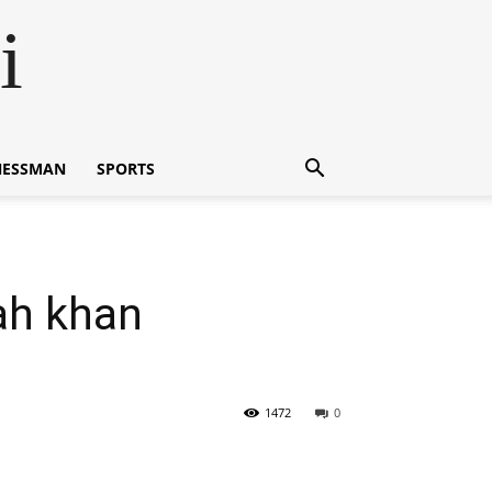
i
NESSMAN
SPORTS
ah khan
1472
0