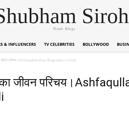
Shubham Siroh
Hindi Blogs
S & INFLUENCERS
TV CELEBRITIES
BOLLYWOOD
BUSI
 जीवन परिचय।Ashfaqullah khan Biography in hindi
का जीवन परिचय।Ashfaqull
i