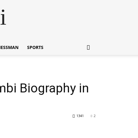
i
NESSMAN
SPORTS
ambi Biography in
1341
2