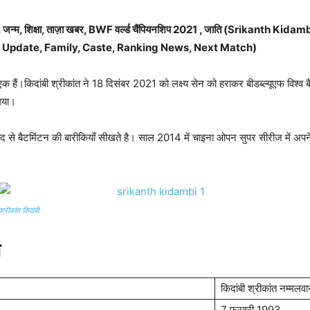
फी, जन्म, शिक्षा, ताज़ा खबर, BWF वर्ल्ड चैंपियनशिप 2021 , जाति (Srikanth Kidam
t Update, Family, Caste, Ranking News, Next Match)
े एक हैं।किदांबी श्रीकांत ने 18 दिसंबर 2021 को लक्ष्य सेन को हराकर बीडब्ल्यूएफ विश्व 
लिया।
पीचंद से बैटमिंटन की बारीकियाँ सीखते है। साल 2014 में चाइना ओपन सुपर सीरीज में अप
श्रीकांत किदांबी
य
किदांबी श्रीकांत नम्मलवा
7 फरवरी 1993