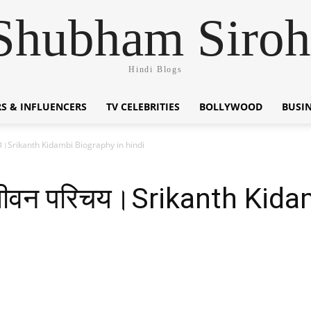
Shubham Siroh
Hindi Blogs
S & INFLUENCERS
TV CELEBRITIES
BOLLYWOOD
BUSI
रिचय।Srikanth Kidambi Biography in hindi
का जीवन परिचय।Srikanth Kid