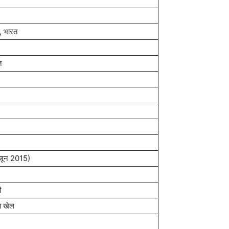
श, भारत
त
4 जून 2015)
ी
वा खेल