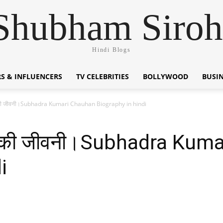
Shubham Siroh
Hindi Blogs
S & INFLUENCERS
TV CELEBRITIES
BOLLYWOOD
BUSI
ान की जीवनी।Subhadra Kumari Chauhan Biography in hindi
हान की जीवनी।Subhadra Ku
i