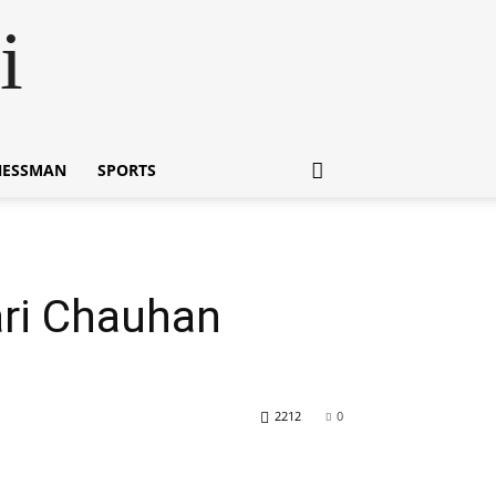
i
NESSMAN
SPORTS
mari Chauhan
2212
0