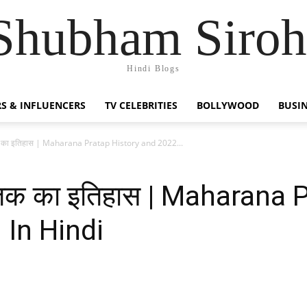
Shubham Siroh
Hindi Blogs
S & INFLUENCERS
TV CELEBRITIES
BOLLYWOOD
BUSI
ेतक का इतिहास | Maharana Pratap History and 2022...
 चेतक का इतिहास | Maharana
 In Hindi