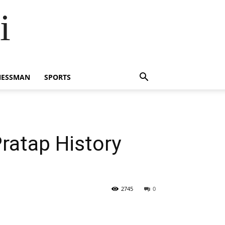
i
NESSMAN
SPORTS
 Pratap History
2745
0