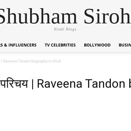
Shubham Siroh
Hindi Blogs
S & INFLUENCERS
TV CELEBRITIES
BOLLYWOOD
BUSI
चय | Raveena Tandon biography in Hindi
न परिचय | Raveena Tandon 