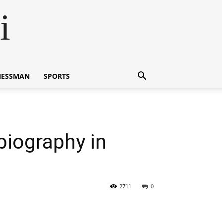
i
NESSMAN
SPORTS
biography in
2711
0